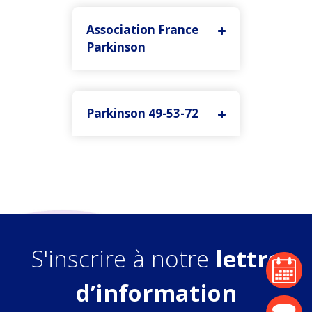
Association France
Parkinson
18 rue des Terres au Curé
75013 Paris
Parkinson 49-53-72
Tél 01 45 20 22 20. Mail :
info@franceparkinson.fr
www.franceparkinson.fr
Centre Jean Macé, 108 rue du
Pré-Pigeon, 49100 Angers
Tél 02 41 47 53 70. Mail :
parkinson49@orange.fr
https://parkinson49.fr
/
S'inscrire à notre
lettre
agenda
d’information
actualité