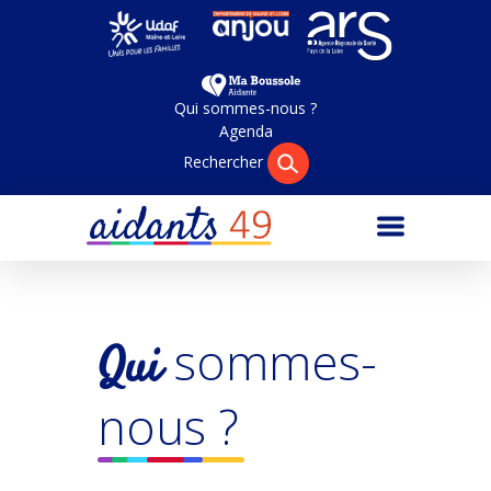
Pa
Qui sommes-nous ?
Agenda
Rechercher
sommes-
Qui
nous ?