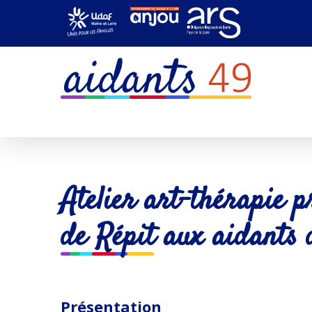
Atelier art-thérapie 
de Répit aux aidants 
Présentation