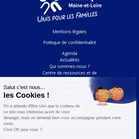
Mentions légales
Politique de confidentialité
Agenda
Actualités
Qui sommes-nous ?
Centre de ressources et de
soutien aux aidants UDAF 49
17 rue Bouché Thomas, 49000
Angers
02 41 360 444
aidants.49@udaf49.fr
www.udaf49.fr