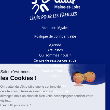
Mentions légales
Politique de confidentialité
Agenda
Actualités
Qui sommes-nous ?
Centre de ressources et de
soutien aux aidants UDAF 49
17 rue Bouché Thomas, 49000
Angers
02 41 360 444
aidants.49@udaf49.fr
www.udaf49.fr