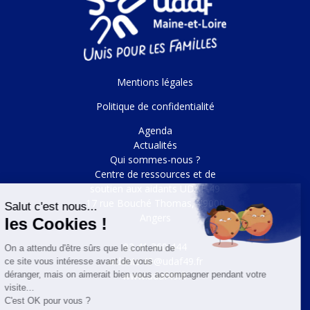
Mentions légales
Politique de confidentialité
Agenda
Actualités
Qui sommes-nous ?
Centre de ressources et de
soutien aux aidants UDAF 49
17 rue Bouché Thomas, 49000
Angers
02 41 360 444
aidants.49@udaf49.fr
www.udaf49.fr