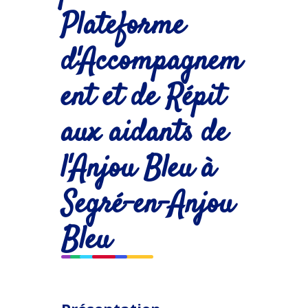
Plateforme
d'Accompagnem
ent et de Répit
aux aidants de
l'Anjou Bleu à
Segré-en-Anjou
Bleu