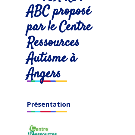
ABC proposé
par le Centre
Ressources
Autisme à
Angers
Présentation