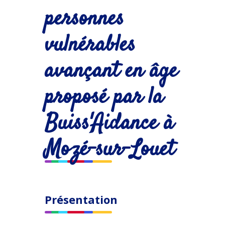
personnes
vulnérables
avançant en âge
proposé par la
Buiss'Aidance à
Mozé-sur-Louet
Présentation