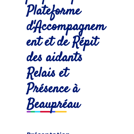
Plateforme
d'Accompagnem
ent et de Répit
des aidants
Relais et
Présence à
Beaupréau