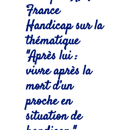
France
Handicap sur la
thématique
"Après lui :
vivre après la
mort d’un
proche en
situation de